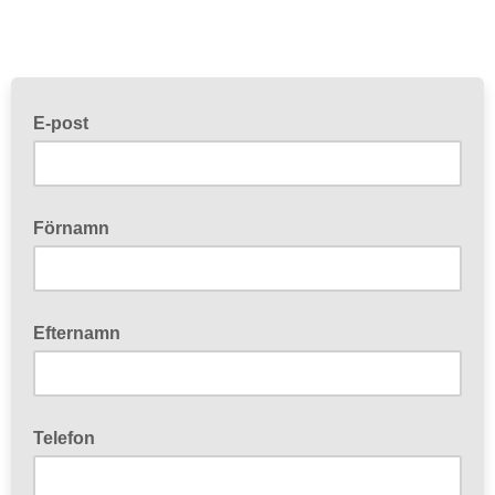
E-post
Förnamn
Efternamn
Telefon